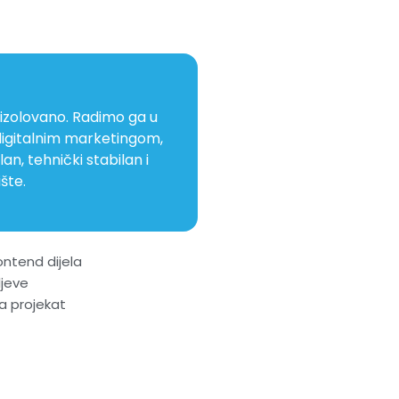
 izolovano. Radimo ga u
 digitalnim marketingom,
lan, tehnički stabilan i
šte.
ontend dijela
ljeve
a projekat