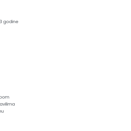
–3 godine
tupom
avilima
nu