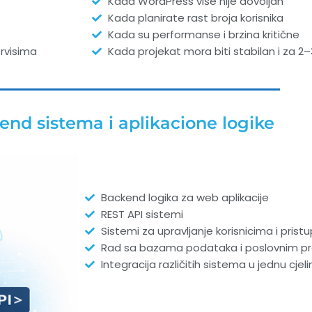
Kada WordPress više nije dovoljan
Kada planirate rast broja korisnika
Kada su performanse i brzina kritične
rvisima
Kada projekat mora biti stabilan i za 2
end sistema i aplikacione logike
Backend logika za web aplikacije
REST API sistemi
Sistemi za upravljanje korisnicima i pris
Rad sa bazama podataka i poslovnim pr
Integracija različitih sistema u jednu cjeli