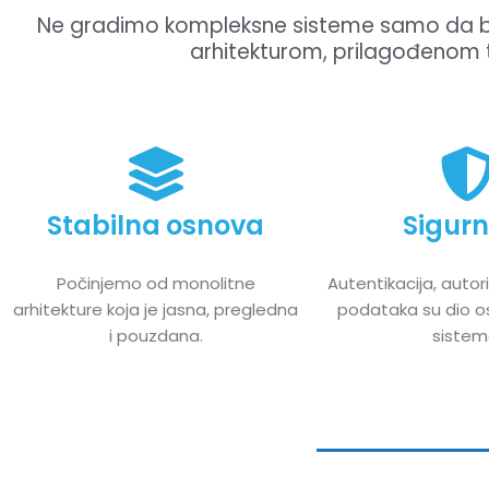
Ne gradimo kompleksne sisteme samo da bi 
arhitekturom, prilagođenom t
Stabilna osnova
Sigurn
Počinjemo od monolitne
Autentikacija, autori
arhitekture koja je jasna, pregledna
podataka su dio 
i pouzdana.
sistem