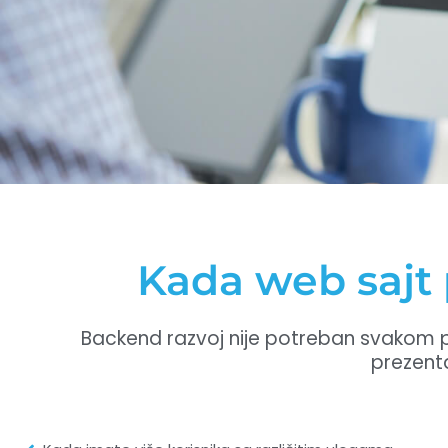
Kada web sajt 
Backend razvoj nije potreban svakom pro
prezenta