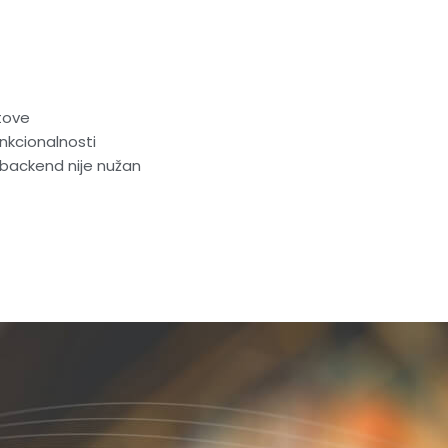
tove
nkcionalnosti
 backend nije nužan