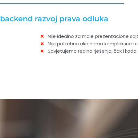
backend razvoj prava odluka
Nije idealno za male prezentacione saj
Nije potrebno ako nema kompleksne fu
Savjetujemo realna rješenja, čak i kada