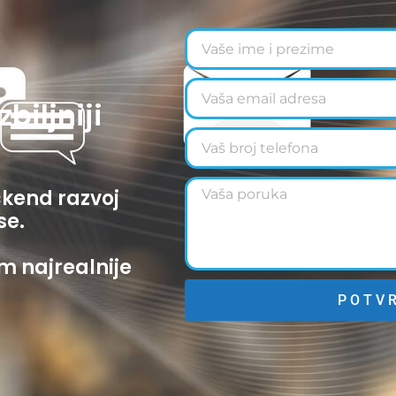
biljniji
ckend razvoj
se.
m najrealnije
P O T V R