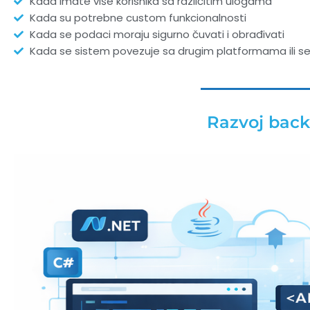
Kada imate više korisnika sa različitim ulogama
Kada su potrebne custom funkcionalnosti
Kada se podaci moraju sigurno čuvati i obrađivati
Kada se sistem povezuje sa drugim platformama ili se
Razvoj back