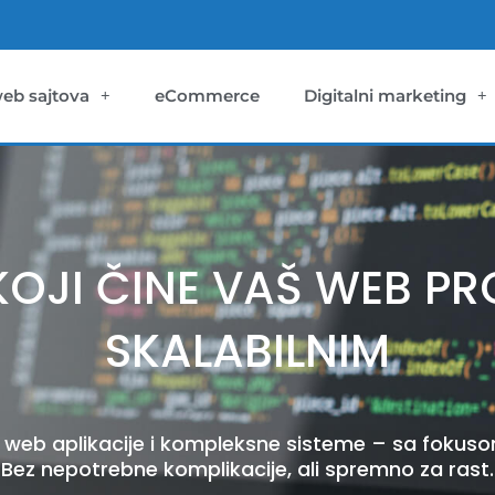
web sajtova
eCommerce
Digitalni marketing
OJI ČINE VAŠ WEB PR
SKALABILNIM
a web aplikacije i kompleksne sisteme – sa fokusom
Bez nepotrebne komplikacije, ali spremno za rast.