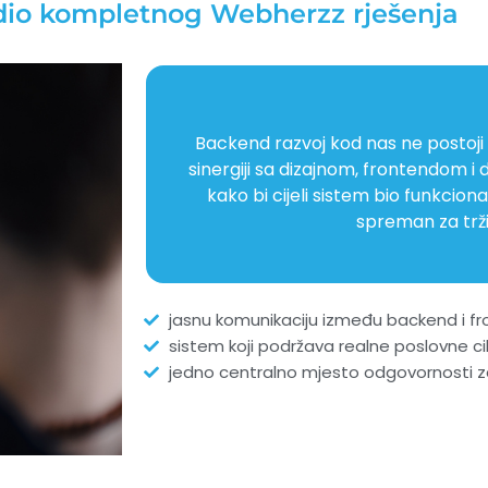
io kompletnog Webherzz rješenja
Backend razvoj kod nas ne postoji
sinergiji sa dizajnom, frontendom i
kako bi cijeli sistem bio funkciona
spreman za trži
jasnu komunikaciju između backend i fr
sistem koji podržava realne poslovne ci
jedno centralno mjesto odgovornosti z