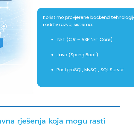
Koristimo provjerene backend tehnologi
i održiv razvoj sistema:
.NET (C# – ASP.NET Core)
Java (Spring Boot)
PostgreSQL, MySQL, SQL Server
vna rješenja koja mogu rasti