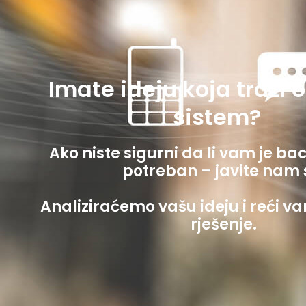
Imate ideju koja traži oz
sistem?
Ako niste sigurni da li vam je ba
potreban – javite nam 
Analiziraćemo vašu ideju i reći va
rješenje.