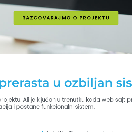
RAZGOVARAJMO O PROJEKTU
prerasta u ozbiljan s
jektu. Ali je ključan u trenutku kada web sajt 
cija i postane funkcionalni sistem.