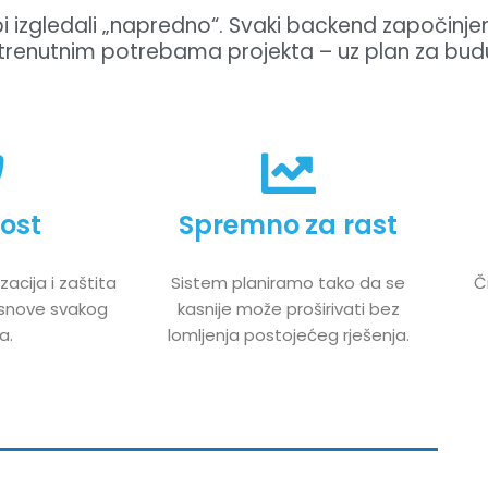
izgledali „napredno“. Svaki backend započinje
renutnim potrebama projekta – uz plan za budu
ost
Spremno za rast
zacija i zaštita
Sistem planiramo tako da se
Či
osnove svakog
kasnije može proširivati bez
a.
lomljenja postojećeg rješenja.