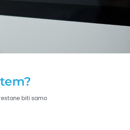
istem?
prestane biti samo