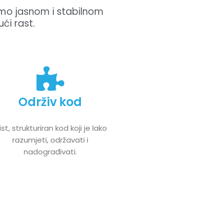
mo jasnom i stabilnom
ći rast.
Održiv kod
st, strukturiran kod koji je lako
razumjeti, održavati i
nadograđivati.