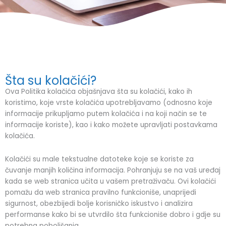
Šta su kolačići?
Ova Politika kolačića objašnjava šta su kolačići, kako ih
koristimo, koje vrste kolačića upotrebljavamo (odnosno koje
informacije prikupljamo putem kolačića i na koji način se te
informacije koriste), kao i kako možete upravljati postavkama
kolačića.
Kolačići su male tekstualne datoteke koje se koriste za
čuvanje manjih količina informacija. Pohranjuju se na vaš uređaj
kada se web stranica učita u vašem pretraživaču. Ovi kolačići
pomažu da web stranica pravilno funkcioniše, unaprijedi
sigurnost, obezbijedi bolje korisničko iskustvo i analizira
performanse kako bi se utvrdilo šta funkcioniše dobro i gdje su
potrebna poboljšanja.