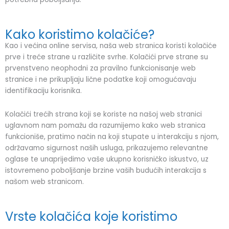
Kako koristimo kolačiće?
Kao i većina online servisa, naša web stranica koristi kolačiće
prve i treće strane u različite svrhe. Kolačići prve strane su
prvenstveno neophodni za pravilno funkcionisanje web
stranice i ne prikupljaju lične podatke koji omogućavaju
identifikaciju korisnika.
Kolačići trećih strana koji se koriste na našoj web stranici
uglavnom nam pomažu da razumijemo kako web stranica
funkcioniše, pratimo način na koji stupate u interakciju s njom,
održavamo sigurnost naših usluga, prikazujemo relevantne
oglase te unaprijedimo vaše ukupno korisničko iskustvo, uz
istovremeno poboljšanje brzine vaših budućih interakcija s
našom web stranicom.
Vrste kolačića koje koristimo