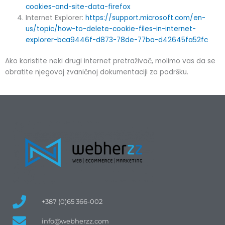
cookies-and-site-data-firefox
Internet Explorer:
https://support.microsoft.com/en-
us/topic/how-to-delete-cookie-files-in-internet-
explorer-bca9446f-d873-78de-77ba-d42645fa52fc
Ako koristite neki drugi internet pretraživač, molimo vas da se
obratite njegovoj zvaničnoj dokumentaciji za podršku.
+387 (0)65 366-002
info@webherzz.com