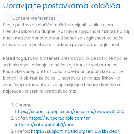
Upravljajte postavkama kolačića
Consent Preferences
Svoje postavke kolačića možete izmijeniti u bilo kojem
trenutku klikom na dugme „Postavke saglasnosti“ iznad. Na taj
način možete ponovo otvoriti baner za saglasnost kolačića i
ažurirati svoje postavke ili odmah povući datu saglasnost.
Pored toga, različiti internet pretraživači nude različite načine
za blokiranje i brisanje kolačića koje koriste web stranice.
Postavke vašeg pretraživača možete prilagoditi kako biste
blokirali ili obrisali kolačiće. U nastavku se nalaze linkovi ka
zvaničnoj dokumentaciji za upravljanje i brisanje kolačića u
najčešće korištenim pretraživačima:
Chrome:
https://support.google.com/accounts/answer/32050
Safari:
https://support.apple.com/en-
in/guide/safari/sfri11471/mac
Firefox:
https://support.mozilla.org/en-US/kb/clear-