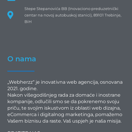
Stepe Stepanovića BB (Inovaciono preduzetnički
centar na novoj autobuskoj stanici), 89101 Trebinje,
BiH
O nama
„Webherzz“ je inovativna web agencija, osnovana
2021. godine.
Nakon višegodišnjeg rada za domaće i inostrane
kompanije, odlučili smo se da pokrenemo svoju
priču, te svojim iskustvom iz oblasti web dizajna,
eCommerca i digitalnog marketinga, pomažemo
Vašem biznisu da raste.
Vaš uspjeh je naša misija.