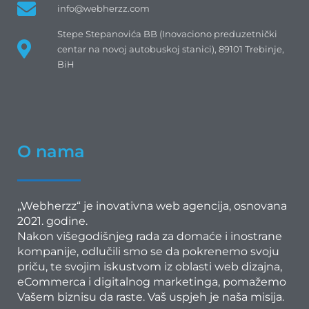
info@webherzz.com
Stepe Stepanovića BB (Inovaciono preduzetnički
centar na novoj autobuskoj stanici), 89101 Trebinje,
BiH
O nama
„Webherzz“ je inovativna web agencija, osnovana
2021. godine.
Nakon višegodišnjeg rada za domaće i inostrane
kompanije, odlučili smo se da pokrenemo svoju
priču, te svojim iskustvom iz oblasti web dizajna,
eCommerca i digitalnog marketinga, pomažemo
Vašem biznisu da raste.
Vaš uspjeh je naša misija.