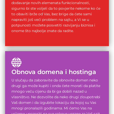
dodavanje novih elemenata funkcionalnosti,
sigurno bi ste voljeli da to povjerite nekome ko će
to obaviti brže od Vas, bez brige da ćete sami
napraviti još veći problem na sajtu, a Vi se u
potpunosti možete posvetiti razvijanju biznisa i
onome što najbolje znate da radite.
Obnova domena i hostinga
U slučaju da zaboravite da obnovite domen neko
drugi ga može kupiti i onda ćete morati da platite
mnogo veću cijenu da bi ga dobili nazad u
vlasništvo. Ne dozvolite da neko drugi zloupotrebi
Vaš domen i da izgubite lokaciju da kojoj su Vas
mnogi pronalazili godinama. Mi ćemo Vas na
vrijeme upozoriti na sve rokove vezane za Vaš sajt.