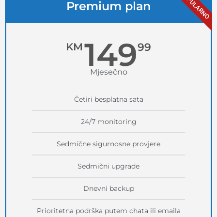
POPULARNO
Premium plan
149
KM
99
Mjesečno
Četiri besplatna sata
24/7 monitoring
Sedmične sigurnosne provjere
Sedmični upgrade
Dnevni backup
Prioritetna podrška putem chata ili emaila