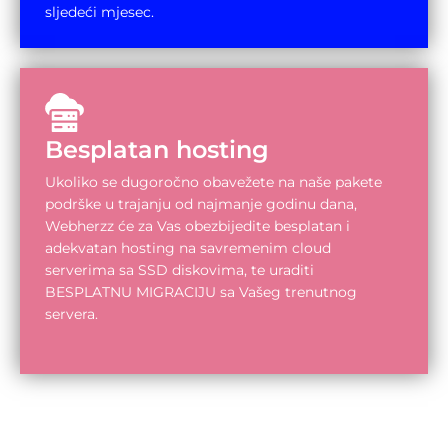
sljedeći mjesec.
Besplatan hosting
Ukoliko se dugoročno obavežete na naše pakete
podrške u trajanju od najmanje godinu dana,
Webherzz će za Vas obezbijedite besplatan i
adekvatan hosting na savremenim cloud
serverima sa SSD diskovima, te uraditi
BESPLATNU MIGRACIJU sa Vašeg trenutnog
servera.