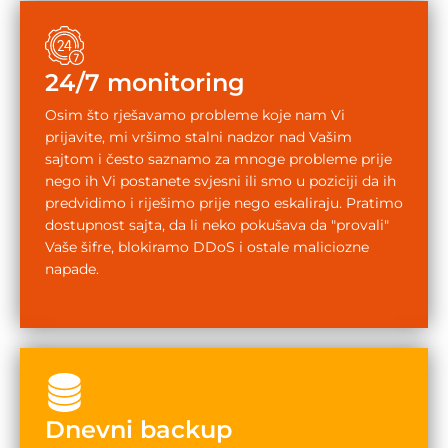
24/7 monitoring
Osim što rješavamo probleme koje nam Vi
prijavite, mi vršimo stalni nadzor nad Vašim
sajtom i često saznamo za mnoge probleme prije
nego ih Vi postanete svjesni ili smo u poziciji da ih
predvidimo i riješimo prije nego eskaliraju. Pratimo
dostupnost sajta, da li neko pokušava da "provali"
Vaše šifre, blokiramo DDoS i ostale maliciozne
napade.
Dnevni backup