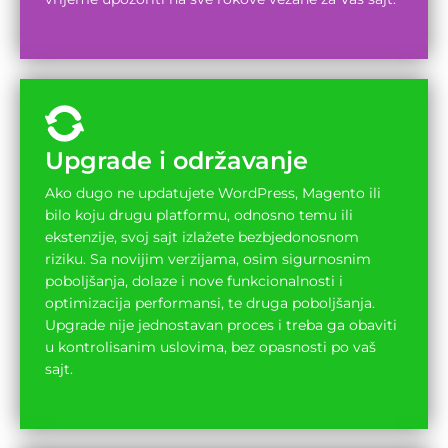
Upgrade i održavanje
Ako dugo ne updatujete WordPress, Magento ili
bilo koju drugu platformu, odnosno temu ili
ekstenzije, svoj sajt izlažete bezbjedonosnom
riziku. Sa novijim verzijama, osim sigurnosnim
poboljšanja, dolaze i nove funkcionalnosti i
optimizacija performansi, te druga poboljšanja.
Upgrade nije jednostavan proces i treba ga obaviti
u kontrolisanim uslovima, bez opasnosti po vaš
sajt.