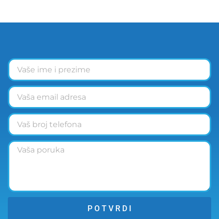
P O T V R D I