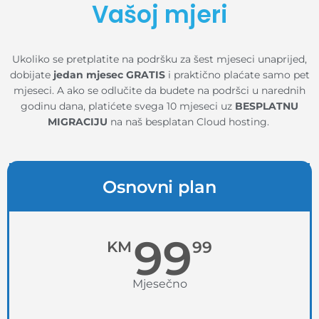
Vašoj mjeri
Ukoliko se pretplatite na podršku za šest mjeseci unaprijed,
dobijate
jedan mjesec GRATIS
i praktično plaćate samo pet
mjeseci. A ako se odlučite da budete na podršci u narednih
godinu dana, platićete svega 10 mjeseci uz
BESPLATNU
MIGRACIJU
na naš besplatan Cloud hosting.
Osnovni plan
99
KM
99
Mjesečno