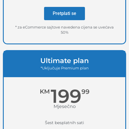
Pretplati se
* za eCommerce sajtove navedena cijena se uvećava
50%
Ultimate plan
*Uključuje Premium plan
199
KM
99
Mjesečno
Šest besplatnih sati