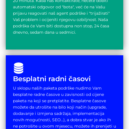
20 minuta. Kada nas kontaktirate, nećete dobiti
automatski odgovor od "bota", već će na Vašu
prijavu reagovati naš agent podrške i "trijažirati"
Vaš problem i ocijeniti njegovu ozbiljnost. Naša
podrška će Vam biti dostupna non stop, 24 časa
dnevno, sedam dana u sedmici.
Besplatni radni časovi
U sklopu naših paketa podrške nudimo Vam
besplatne radne časove u zavisnosti od cijene
paketa na koji se pretplatite. Besplatne časove
možete da utrošite na bilo koji način (upgrade,
dodavanje i izmjena sadržaja, implementacija
novih mogućnosti, SEO...), a dobra stvar je ako ih
ne potrošite u ovom mjesecu, možete ih prenijeti u