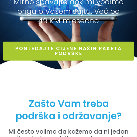
Mirno spavajte dok mi vodimo
brigu o Vašem sajtu. Već od
49 KM mjesečno
POGLEDAJTE CIJENE NAŠIH PAKETA
PODRŠKE
Zašto Vam treba
podrška i održavanje?
Mi često volimo da kažemo da ni jedan