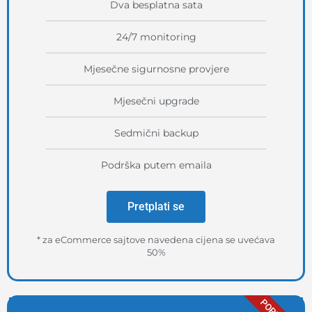
Dva besplatna sata
24/7 monitoring
Mjesečne sigurnosne provjere
Mjesečni upgrade
Sedmični backup
Podrška putem emaila
Pretplati se
* za eCommerce sajtove navedena cijena se uvećava
50%