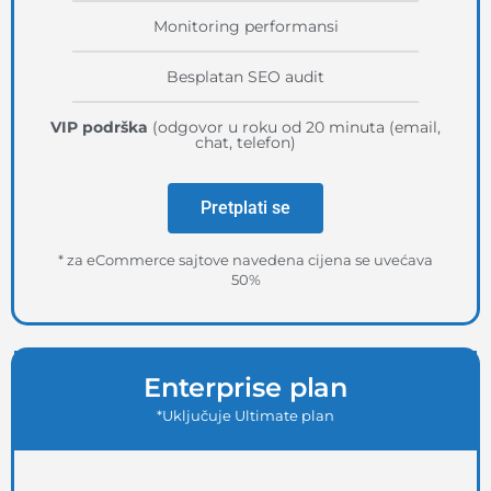
Monitoring performansi
Besplatan SEO audit
VIP podrška
(odgovor u roku od 20 minuta (email,
chat, telefon)
Pretplati se
* za eCommerce sajtove navedena cijena se uvećava
50%
Enterprise plan
*Uključuje Ultimate plan