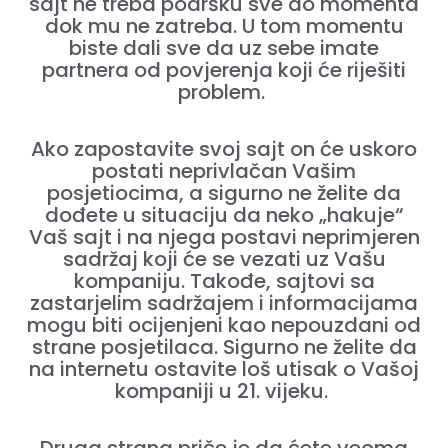
sajt ne treba podršku sve do momenta
dok mu ne zatreba. U tom momentu
biste dali sve da uz sebe imate
partnera od povjerenja koji će riješiti
problem.
Ako zapostavite svoj sajt on će uskoro
postati neprivlačan Vašim
posjetiocima, a sigurno ne želite da
dođete u situaciju da neko „hakuje“
Vaš sajt i na njega postavi neprimjeren
sadržaj koji će se vezati uz Vašu
kompaniju. Takođe, sajtovi sa
zastarjelim sadržajem i informacijama
mogu biti ocijenjeni kao nepouzdani od
strane posjetilaca. Sigurno ne želite da
na internetu ostavite loš utisak o Vašoj
kompaniji u 21. vijeku.