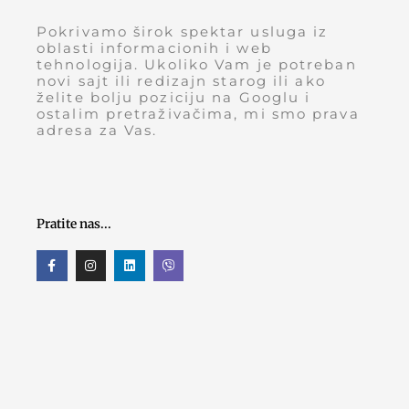
Pokrivamo širok spektar usluga iz
oblasti informacionih i web
tehnologija. Ukoliko Vam je potreban
novi sajt ili redizajn starog ili ako
želite bolju poziciju na Googlu i
ostalim pretraživačima, mi smo prava
adresa za Vas.
Pratite nas...
F
I
L
V
a
n
i
i
c
s
n
b
e
t
k
e
b
a
e
r
o
g
d
o
r
i
k
a
n
-
m
f