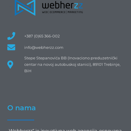
+387 (0)65 366-002
info@webherzz.com
Stepe Stepanovića BB (Inovaciono preduzetnički
centar na novoj autobuskoj stanici), 89101 Trebinje,
BiH
O nama
„Webherzz“ je inovativna web agencija, osnovana