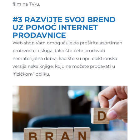
film na TV-u.
#3 RAZVIJTE SVOJ BREND
UZ POMOĆ INTERNET
PRODAVNICE
Web shop Vam omogućuje da proširite asortiman
proizvoda i usluga, tako što ćete prodavati
nematerijalna dobra, kao što su npr. elektronska
verzija neke knjige, koju ne možete prodavati u
“fizičkom” obliku.