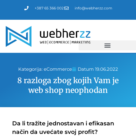
Пређи
+387 65 366 002
info@webherzz.com
на
садржај
Izrada web sajtova
Digitalni marketing
Kategorija:
eCommerce
Datum
19.06.2022
8 razloga zbog kojih Vam je
web shop neophodan
Da li tražite jednostavan i efikasan
način da uvećate svoj profit?