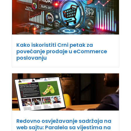
Kako iskoristiti Crni petak za
povećanje prodaje u eCommerce
poslovanju
Redovno osvježavanje sadržaja na
web sajtu: Paralela sa vijestima na