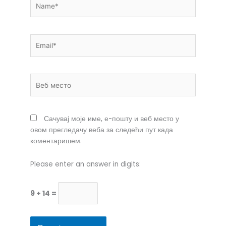
Email*
Веб
место
Сачувај моје име, е-пошту и веб место у
овом прегледачу веба за следећи пут када
коментаришем.
Please enter an answer in digits:
9 + 14 =