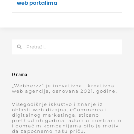
web portalima
Претрага
Претрага
O nama
„Webherzz“ je inovativna i kreativna
web agencija, osnovana 2021. godine.
Višegodišnje iskustvo i znanje iz
oblasti web dizajna, eCommerca i
digitalnog marketinga, sticano
prethodnih godina radom u inostranim
i domaćim kompanijama bilo je motiv
da započnemo našu priču.