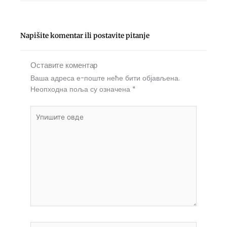
Napišite komentar ili postavite pitanje
Оставите коментар
Ваша адреса е-поште неће бити објављена.
Неопходна поља су означена
*
Упишите
овде
Name*