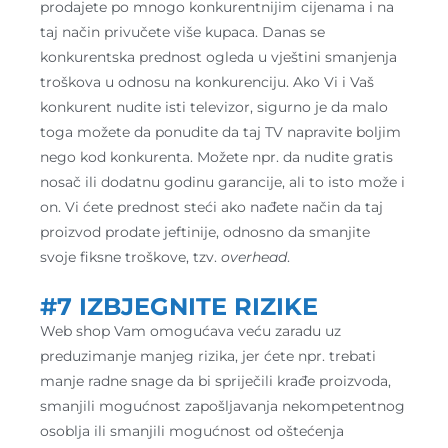
prodajete po mnogo konkurentnijim cijenama i na
taj način privučete više kupaca. Danas se
konkurentska prednost ogleda u vještini smanjenja
troškova u odnosu na konkurenciju. Ako Vi i Vaš
konkurent nudite isti televizor, sigurno je da malo
toga možete da ponudite da taj TV napravite boljim
nego kod konkurenta. Možete npr. da nudite gratis
nosač ili dodatnu godinu garancije, ali to isto može i
on. Vi ćete prednost steći ako nađete način da taj
proizvod prodate jeftinije, odnosno da smanjite
svoje fiksne troškove, tzv.
overhead
.
#7 IZBJEGNITE RIZIKE
Web shop Vam omogućava veću zaradu uz
preduzimanje manjeg rizika, jer ćete npr. trebati
manje radne snage da bi spriječili krađe proizvoda,
smanjili mogućnost zapošljavanja nekompetentnog
osoblja ili smanjili mogućnost od oštećenja