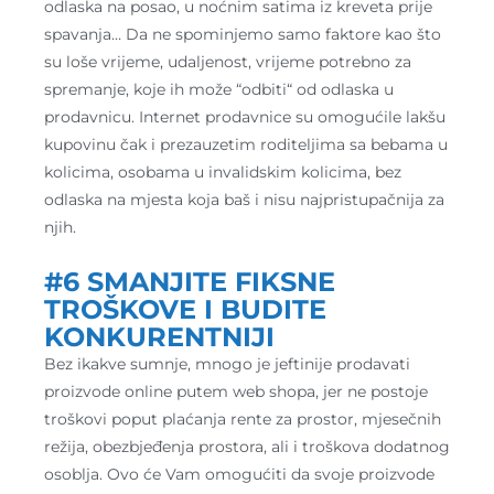
odlaska na posao, u noćnim satima iz kreveta prije
spavanja… Da ne spominjemo samo faktore kao što
su loše vrijeme, udaljenost, vrijeme potrebno za
spremanje, koje ih može “odbiti“ od odlaska u
prodavnicu. Internet prodavnice su omogućile lakšu
kupovinu čak i prezauzetim roditeljima sa bebama u
kolicima, osobama u invalidskim kolicima, bez
odlaska na mjesta koja baš i nisu najpristupačnija za
njih.
#6 SMANJITE FIKSNE
TROŠKOVE I BUDITE
KONKURENTNIJI
Bez ikakve sumnje, mnogo je jeftinije prodavati
proizvode online putem web shopa, jer ne postoje
troškovi poput plaćanja rente za prostor, mjesečnih
režija, obezbjeđenja prostora, ali i troškova dodatnog
osoblja. Ovo će Vam omogućiti da svoje proizvode