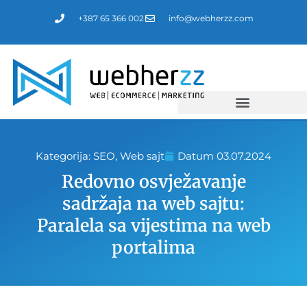
Пређи
+387 65 366 002
info@webherzz.com
на
садржај
Kategorija:
SEO
,
Web sajt
Datum
03.07.2024
Redovno osvježavanje
sadržaja na web sajtu:
Paralela sa vijestima na web
portalima