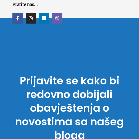
Pratite nas...
F
I
L
V
a
n
i
i
c
s
n
b
e
t
k
e
b
a
e
r
o
g
d
o
r
i
k
a
n
-
m
f
Prijavite se kako bi
redovno dobijali
obavještenja o
novostima sa našeg
bloga