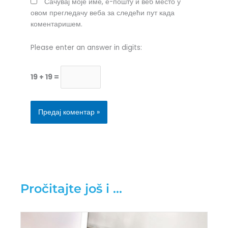
Сачувај моје име, е-пошту и веб место у
овом прегледачу веба за следећи пут када
коментаришем.
Please enter an answer in digits:
19 + 19 =
Pročitajte još i ...