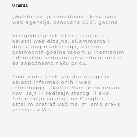
O nama
„Webherzz“ je inovativna i kreativna
web agencija, osnovana 2021. godine.
Višegodišnje iskustvo i znanje iz
oblasti web dizajna, eCommerca i
digitalnog marketinga, sticano
prethodnih godina radom u inostranim
i domaćim kompanijama bilo je motiv
da započnemo našu priču.
Pokrivamo širok spektar usluga iz
oblasti informacionih i web
tehnologija. Ukoliko Vam je potreban
novi sajt ili redizajn starog ili ako
želite bolju poziciju na Googlu i
ostalim pretraživačima, mi smo prava
adresa za Vas.