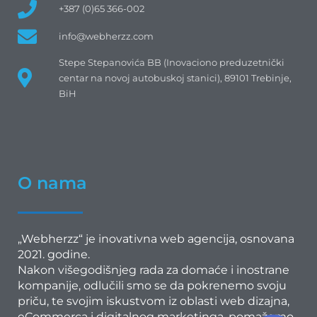
+387 (0)65 366-002
info@webherzz.com
Stepe Stepanovića BB (Inovaciono preduzetnički
centar na novoj autobuskoj stanici), 89101 Trebinje,
BiH
O nama
„Webherzz“ je inovativna web agencija, osnovana
2021. godine.
Nakon višegodišnjeg rada za domaće i inostrane
kompanije, odlučili smo se da pokrenemo svoju
priču, te svojim iskustvom iz oblasti web dizajna,
eCommerca i digitalnog marketinga, pomažemo