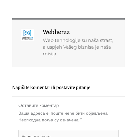
Webherzz
Web tehnologije su naša strast,
a uspjeh Vašeg biznisa je naša
misija.
Napišite komentar ili postavite pitanje
Оставите коментар
Ваша адреса е-поште неће бити објављена.
Неопходна поља су означена
*
Упишите