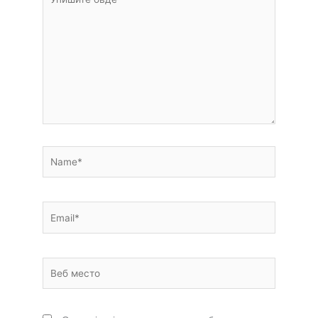
овде
Name*
Email*
Веб
место