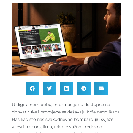
U digitalnom dobu, informacije su dostupne na
dohvat ruke i promjene se dešavaju brže nego ikada.
Baš kao što nas svakodnevno bombarduju svježe
vijesti na portalima, tako je važno i redovno