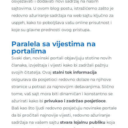
osvježavati i dodavati novi sadržaj na našim
sajtovima. U ovom blog postu, istražićemo zašto je
redovno ažuriranje sadržaja na web sajtu ključno za
uspjeh, kako to poboljšava vašu online prisutnost i
koje su glavne prednosti ovog pristupa.
Paralela sa vijestima na
portalima
Svaki dan, novinski portali objavljuju stotine novih
članaka, izvještaja i vijesti kako bi zadržali pažnju
svojih čitatelja. Ovaj
stalni tok informacija
osigurava da posjetioci redovno dolaze na njihove
stranice u potrazi za najnovijim dešavanjima. Slično
tome, vaš sajt mora biti dinamičan i konstantno se
ažurirati kako bi
privukao i zadržao posjetioce
.
Baš kao što ljudi redovno posjećuju novinske portale
da bi pročitali najnovije vijesti, redovno ažuriranje
sadržaja na vašem sajtu
stvara lojalnu publiku
koja