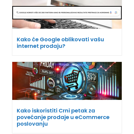
Kako će Google oblikovati vašu
internet prodaju?
Kako iskoristiti Crni petak za
povećanje prodaje u eCommerce
poslovanju