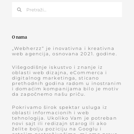
Претрага
Претрага
O nama
„Webherzz“ je inovativna i kreativna
web agencija, osnovana 2021. godine.
Višegodišnje iskustvo i znanje iz
oblasti web dizajna, eCommerca i
digitalnog marketinga, sticano
prethodnih godina radom u inostranim
i domaćim kompanijama bilo je motiv
da započnemo našu priču.
Pokrivamo širok spektar usluga iz
oblasti informacionih i web
tehnologija. Ukoliko Vam je potreban
novi sajt ili redizajn starog ili ako
želite bolju poziciju na Googlu i