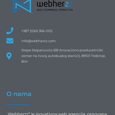
+387 (0)65 366-002
info@webherzz.com
Stepe Stepanovića BB (Inovaciono preduzetnički
centar na novoj autobuskoj stanici), 89101 Trebinje,
BiH
O nama
„Webherzz“ je inovativna web agencija, osnovana