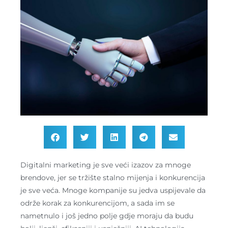
Digitalni marketing je sve veći izazov za mnoge
brendove, jer se tržište stalno mijenja i konkurencija
je sve veća. Mnoge kompanije su jedva uspijevale da
održe korak za konkurencijom, a sada im se
nametnulo i još jedno polje gdje moraju da budu