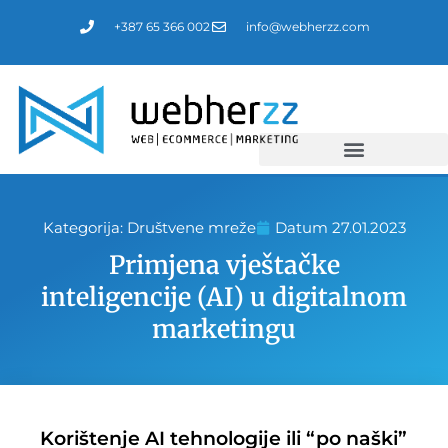
Пређи
+387 65 366 002
info@webherzz.com
на
садржај
Kategorija:
Društvene mreže
Datum
27.01.2023
Primjena vještačke
inteligencije (AI) u digitalnom
marketingu
Korištenje AI tehnologije ili “po naški”