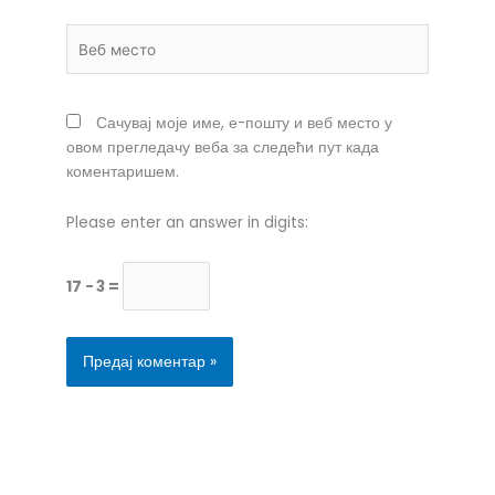
Веб
место
Сачувај моје име, е-пошту и веб место у
овом прегледачу веба за следећи пут када
коментаришем.
Please enter an answer in digits:
17 − 3 =