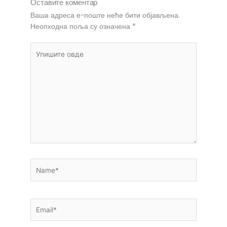
Оставите коментар
Ваша адреса е-поште неће бити објављена.
Неопходна поља су означена
*
Упишите
овде
Name*
Email*